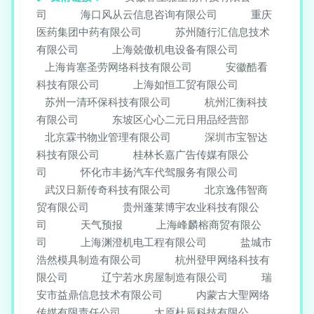
司
海口风从云信息咨询有限公司
重庆
医药集团中药有限公司
苏州随行汇信息技术
有限公司
上海兢傲机电设备有限公司
上海肯塞圣劳网络科技有限公司
安徽酷看
科技有限公司
上海如恒工贸有限公司
苏州一清环保科技有限公司
杭州汇衡科技
有限公司
东坡区心心二元日用品经营部
北京霖书物业管理有限公司
深圳市宝智达
科技有限公司
桂林长嘉广告传媒有限公
司
怀化市丰扬汽车代驾服务有限公司
武汉日新传奇科技有限公司
北京逸伟智商
贸有限公司
贵州蓬莱博宇农业科技有限公
司
天气预报
上海峰麟榕商贸有限公
司
上海渊澄机电工程有限公司
盐城市
浩然模具制造有限公司
杭州登甲网络科技有
限公司
辽宁若水房屋制造有限公司
瑞
安市益鼎信息技术有限公司
内蒙古大聖网络
传媒有限责任公司
太原杜辰科技有限公