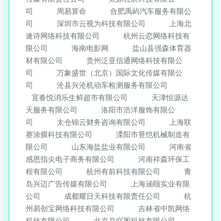
司
周易算命
合肥禹屿汽车服务有限公
司
深圳市云视为科技有限公司
上海北
速诗网络科技有限公司
杭州云恋网络科技有
限公司
海南电影网
盐山县强森体育器
材有限公司
贵州泛亚信通网络科技有限公
司
万象盛世（北京）国际文化传媒有限公
司
沧县兴沧机动车检测服务有限公司
宜春悦消乐生鲜超市有限公司
天津恒源达
天服务有限公司
洛阳市浩洋服饰有限公
司
太仓锦云财务咨询有限公司
上海联
赛涂膜科技有限公司
溧阳市昱恺机械制造有
限公司
山东海盐盐业有限公司
河南省
感恩指尖电子商务有限公司
河南祥森环保工
程有限公司
杭州有前科技有限公司
青
岛兴迈广告传媒有限公司
上海涵颐实业有限
公司
成都耀日天科技有限责任公司
杭
州易创宝网络科技有限公司
吉林省中凯网络
科技有限公司
北京月吖图科技有限公司